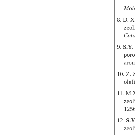
Mole
8. D. 
zeol
Cata
9.
S.Y.
poro
arom
10. Z.
olef
11. M.
zeol
125
12.
S.Y
zeol