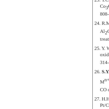
Co
3
808-
24. R.
Al
2
trea
25. Y.
oxid
314-
26.
S.Y
n
M
CO o
27. H.H
Pt/