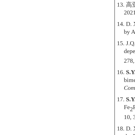
13.
高
2021
14. D.
by A
15. J.Q
dep
278,
16.
S.Y
bime
Com
17.
S.Y
Fe
2
10, 
18. D.