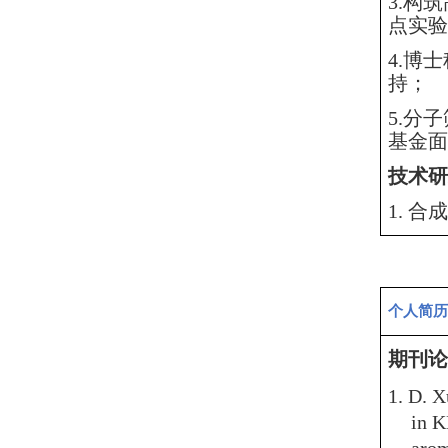
3.构
点实验室
4.博
持；
5.分
基金面上
技术研
1.
合成
个人简历
期刊论
1. D. 
in K