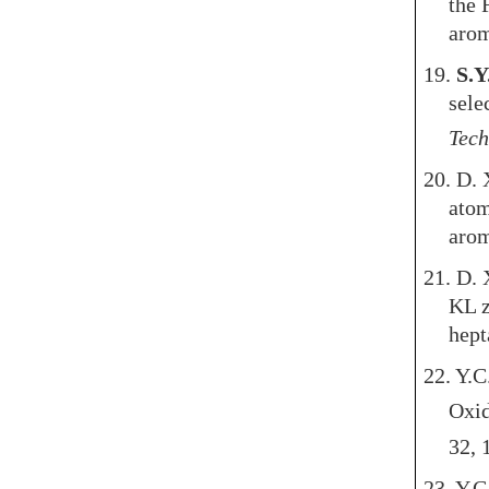
the 
arom
19.
S.Y
sele
Tech
20. D.
atom
arom
21. D.
KL z
hept
22. Y.C
Oxid
32, 
23. Y.C