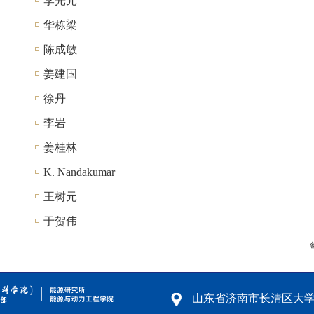
李光元
华栋梁
陈成敏
姜建国
徐丹
李岩
姜桂林
K. Nandakumar
王树元
于贺伟
山东省济南市长清区大学路