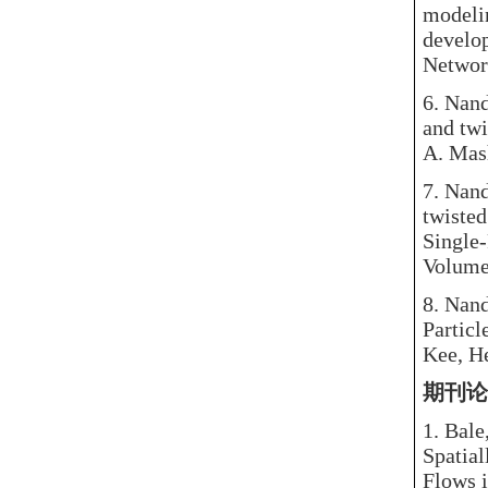
modeli
develop
Network
6.
Nanda
and twi
A. Mash
7.
Nanda
twisted
Single-
Volume
8.
Nanda
Particl
Kee, He
期刊论
1.
Bale,
Spatia
Flows i