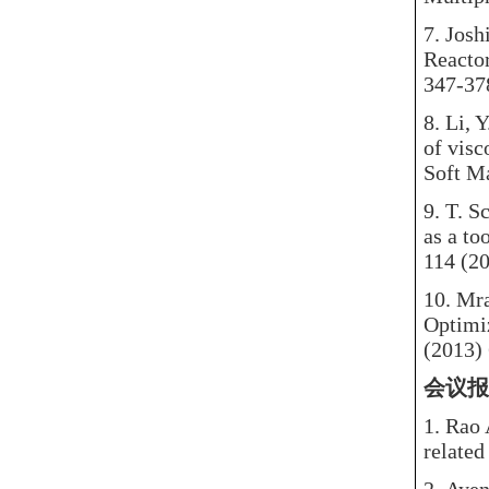
7.
Josh
Reacto
347-378
8.
Li, 
of visc
Soft Ma
9.
T. S
as a to
114 (2
10.
Mra
Optimiz
(2013)
会议报
1.
Rao A
related