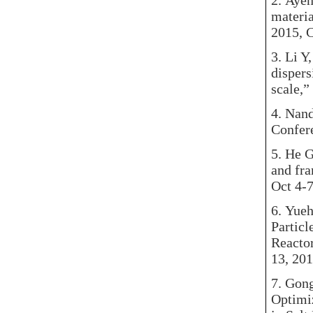
2.
Ayeni
materia
2015, C
3.
Li Y,
dispers
scale,”
4.
Nand
Confere
5.
He G,
and fra
Oct 4-7
6.
Yueha
Particl
Reactor
13, 201
7.
Gongq
Optimi