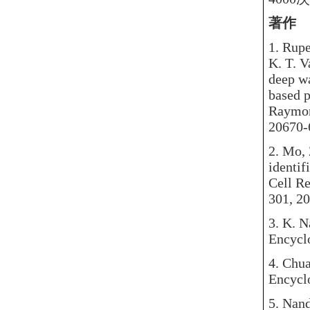
著作
1. Rup
K. T. V
deep wa
based p
Raymon
20670-
2.
Mo, 
identif
Cell Re
301, 2
3.
K. Na
Encyclo
4.
Chuan
Encyclo
5.
Nanda