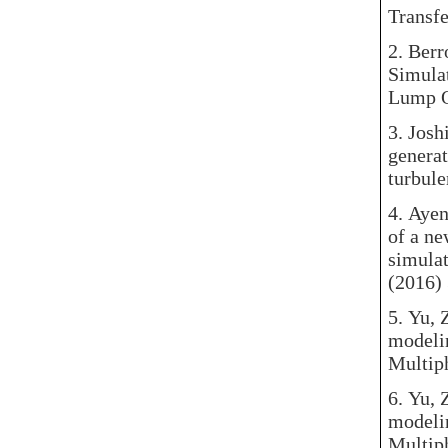
Transf
2.
Berro
Simula
Lump O
3
.
Josh
generat
turbule
4.
Ayen
of a n
simulat
(2016)
5.
Yu, 
modelin
Multip
6.
Yu, 
modelin
Multip