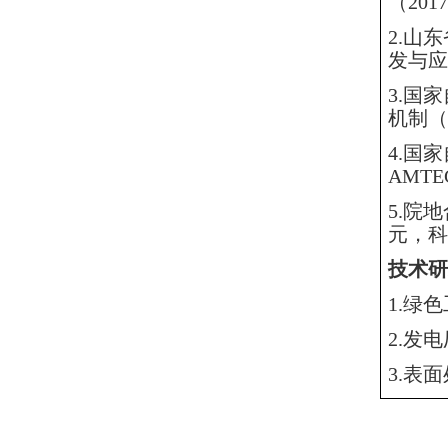
（20
2.山
发与应
3.国
机制（
4.国
AMT
5.院
元，科
技术研
1.
绿色
2.
发电
3.
表面