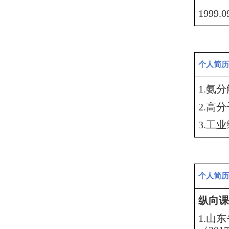
199
个人简历
1.氨
2.高
分
3.
工业
个人简历
纵向课
1.山