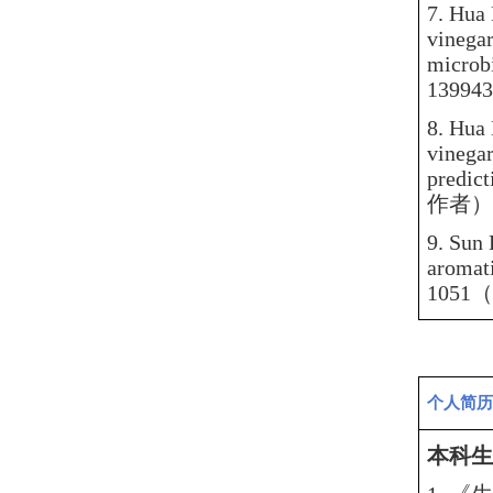
7.
Hua 
vinegar
microb
1399
8.
Hua 
vinegar
predic
作者）
9.
Sun 
aromat
105
个人简历
本科生