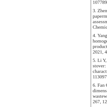
1077
3.
Zhen
paperma
assess
Chemi
4.
Yang
homoge
product
2021,
5.
Li Y
stover:
charact
1130
6.
Fan 
dimensi
wastewa
267,