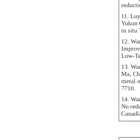
reducti
11.
Luy
Yukun Q
in situ
12.
Wan
Improv
Low-Te
13.
Wan
Ma, Ch
metal o
7710.
14.
Wan
No redu
Canadia