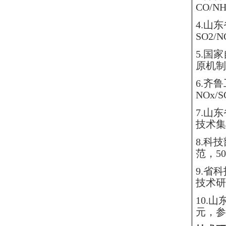
CO/
4.山
SO2
5.国
原机制
6.齐
NOx
7.山
技术集
8.科
范，5
9.省
技术研
10.
元，参