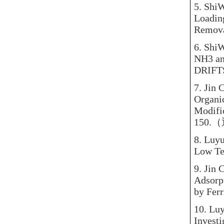
5.
ShiW
Loadin
Remova
6.
ShiW
NH3 an
DRIFTS
7.
Jin 
Organi
Modifi
150.
（
8.
Luyu
Low Te
9.
Jin 
Adsorp
by Ferr
10.
Luy
Investi