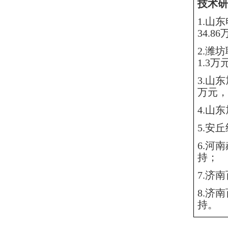
技术研
1.
山东
34.8
2.
潍坊
1.3
3.山
万元，
4.山
5.安
6.河
持；
7.济
8.济
持。