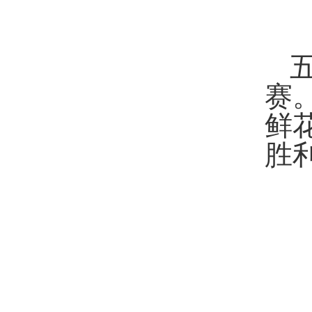
赛
鲜
胜